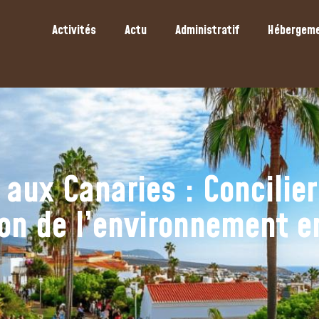
Activités
Actu
Administratif
Hébergem
aux Canaries : Concilier 
ion de l’environnement 