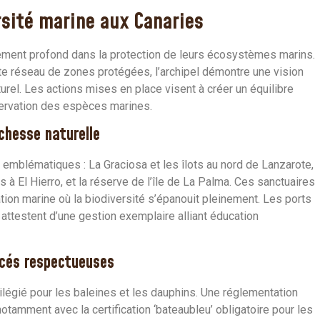
rsité marine aux Canaries
gement profond dans la protection de leurs écosystèmes marins.
te réseau de zones protégées, l’archipel démontre une vision
rel. Les actions mises en place visent à créer un équilibre
nservation des espèces marines.
chesse naturelle
s emblématiques : La Graciosa et les îlots au nord de Lanzarote,
à El Hierro, et la réserve de l’île de La Palma. Ces sanctuaires
on marine où la biodiversité s’épanouit pleinement. Les ports
attestent d’une gestion exemplaire alliant éducation
acés respectueuses
ilégié pour les baleines et les dauphins. Une réglementation
otamment avec la certification ‘bateaubleu’ obligatoire pour les