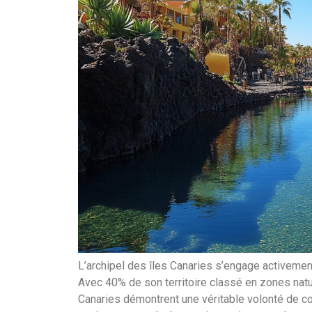
L’archipel des îles Canaries s’engage activemen
Avec 40% de son territoire classé en zones nat
Canaries démontrent une véritable volonté de c