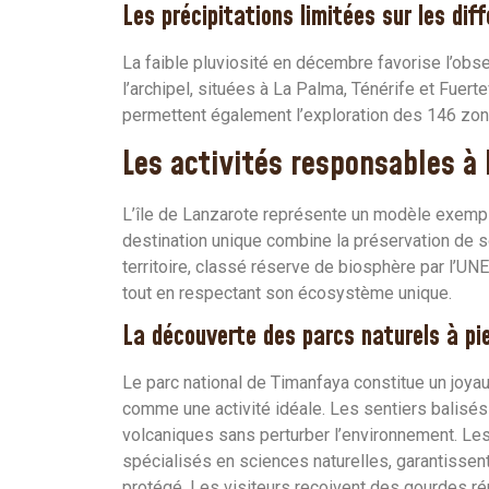
Les précipitations limitées sur les diff
La faible pluviosité en décembre favorise l’obse
l’archipel, situées à La Palma, Ténérife et Fue
permettent également l’exploration des 146 zon
Les activités responsables à
L’île de Lanzarote représente un modèle exempla
destination unique combine la préservation de so
territoire, classé réserve de biosphère par l’UNE
tout en respectant son écosystème unique.
La découverte des parcs naturels à pi
Le parc national de Timanfaya constitue un joya
comme une activité idéale. Les sentiers balisés
volcaniques sans perturber l’environnement. L
spécialisés en sciences naturelles, garantiss
protégé. Les visiteurs reçoivent des gourdes réut