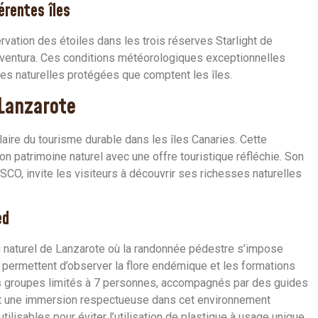
érentes îles
rvation des étoiles dans les trois réserves Starlight de
rteventura. Ces conditions météorologiques exceptionnelles
es naturelles protégées que comptent les îles.
 Lanzarote
ire du tourisme durable dans les îles Canaries. Cette
n patrimoine naturel avec une offre touristique réfléchie. Son
SCO, invite les visiteurs à découvrir ses richesses naturelles
ed
u naturel de Lanzarote où la randonnée pédestre s’impose
 permettent d’observer la flore endémique et les formations
es groupes limités à 7 personnes, accompagnés par des guides
ent une immersion respectueuse dans cet environnement
ilisables pour éviter l’utilisation de plastique à usage unique.