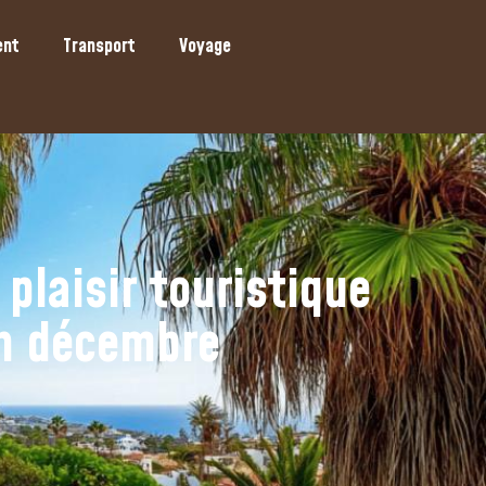
ent
Transport
Voyage
plaisir touristique
en décembre